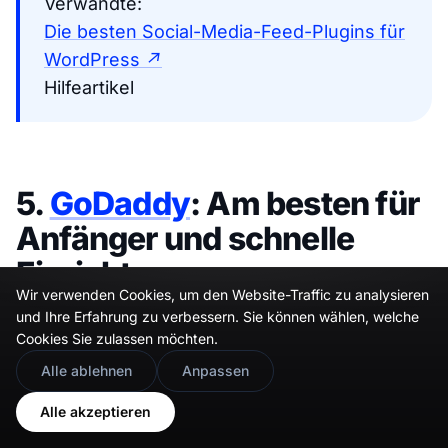
Verwandte:
Die besten Social-Media-Feed-Plugins für
WordPress ↗
Hilfeartikel
5.
GoDaddy
: Am besten für
Anfänger und schnelle
Einrichtung
Wir verwenden Cookies, um den Website-Traffic zu analysieren
und Ihre Erfahrung zu verbessern. Sie können wählen, welche
Cookies Sie zulassen möchten.
🇬🇧
Would you prefer this site in English?
Alle ablehnen
Anpassen
View in English
Alle akzeptieren