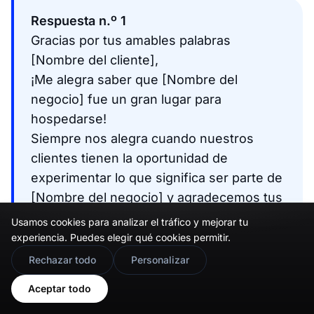
Respuesta n.º 1
Gracias por tus amables palabras
[Nombre del cliente],
¡Me alegra saber que [Nombre del
negocio] fue un gran lugar para
hospedarse!
Siempre nos alegra cuando nuestros
clientes tienen la oportunidad de
experimentar lo que significa ser parte de
[Nombre del negocio] y agradecemos tus
comentarios sobre [Nombre del
Usamos cookies para analizar el tráfico y mejorar tu
empleado], que es un miembro
experiencia. Puedes elegir qué cookies permitir.
🇬🇧
Would you prefer this site in English?
importante de nuestro equipo.
Rechazar todo
Personalizar
¡Nos aseguraremos de que vea esta
View in English
Aceptar todo
reseña para que sepa cuánto significaron