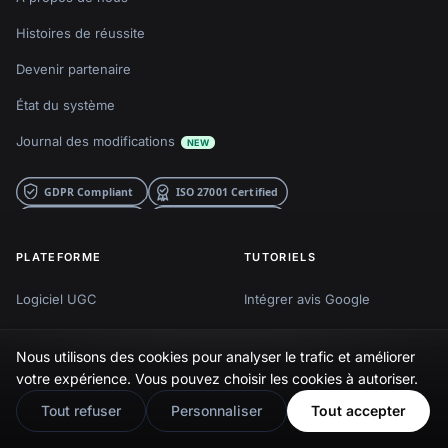
Histoires de réussite
Devenir partenaire
État du système
Journal des modifications
NEW
PLATEFORME
TUTORIELS
Logiciel UGC
Intégrer avis Google
Logiciel GBP
Intégrer Stories Instagram
Nous utilisons des cookies pour analyser le trafic et améliorer
🇬🇧
Would you prefer this site in English?
API GBP
Intégrer Reels Instagram
votre expérience. Vous pouvez choisir les cookies à autoriser.
View in English
Agrégateur de médias
Intégrer flux hashtag
Tout refuser
Personnaliser
Tout accepter
sociaux
Instagram