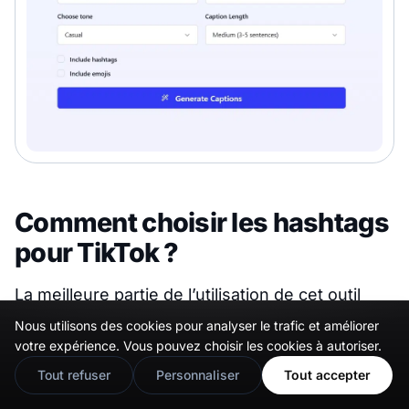
Comment choisir les hashtags
pour TikTok ?
La meilleure partie de l’utilisation de cet outil
gratuit est que vous obtiendrez
Nous utilisons des cookies pour analyser le trafic et améliorer
🇬🇧
Would you prefer this site in English?
automatiquement des hashtags SEO TikTok
votre expérience. Vous pouvez choisir les cookies à autoriser.
View in English
pertinents et des emojis pour rendre votre
Tout refuser
Personnaliser
Tout accepter
légende plus intéressante. Cochez simplement