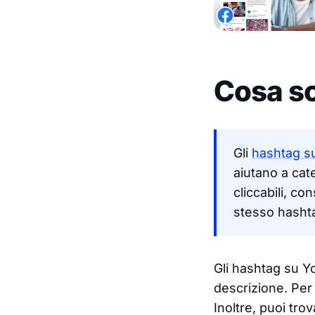
Cosa so
Gli
hashtag s
aiutano a cat
cliccabili, co
stesso hasht
Gli hashtag su Yo
descrizione. Per 
Inoltre, puoi trov