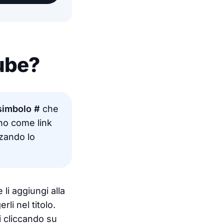
ube?
simbolo #
che
no come link
zzando lo
li aggiungi alla
li nel titolo.
di cliccando su