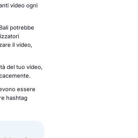
anti video ogni
Bali potrebbe
izzatori
are il video,
ità del tuo video,
ficacemente.
 devono essere
are hashtag