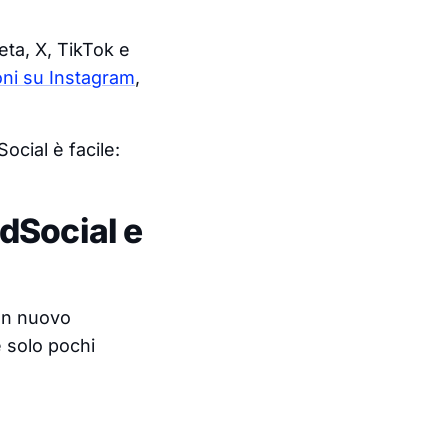
ta, X, TikTok e
ni su Instagram
,
cial è facile:
dSocial e
 un nuovo
 solo pochi