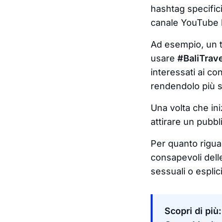
hashtag specific
canale YouTube h
Ad esempio, un t
usare
#BaliTrav
interessati ai co
rendendolo più sc
Una volta che iniz
attirare un pubbl
Per quanto rigua
consapevoli dell
sessuali o esplic
Scopri di più: