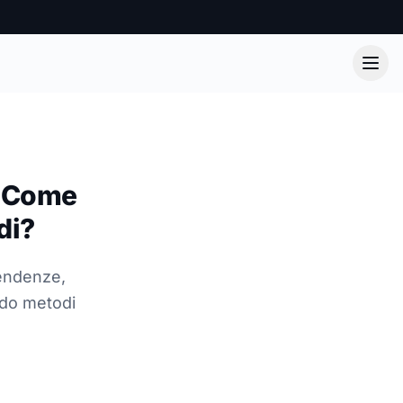
: Come
di?
tendenze,
ndo metodi