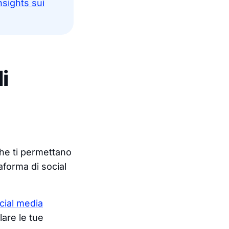
sights sui
i
che ti permettano
aforma di social
cial media
lare le tue