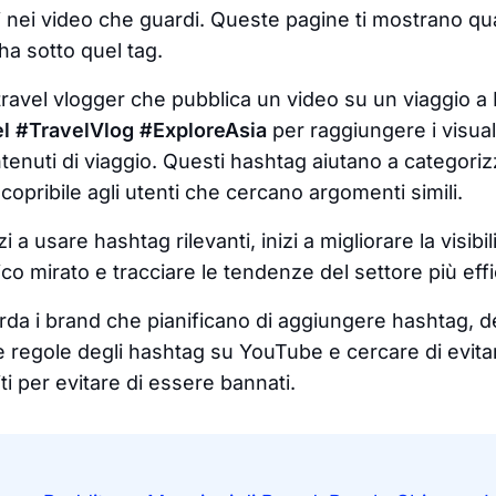
i nei video che guardi. Queste pagine ti mostrano qu
a sotto quel tag.
ravel vlogger che pubblica un video su un viaggio a 
el #TravelVlog #ExploreAsia
per raggiungere i visual
ntenuti di viaggio. Questi hashtag aiutano a categorizz
opribile agli utenti che cercano argomenti simili.
i a usare hashtag rilevanti, inizi a migliorare la visibil
ico mirato e tracciare le tendenze del settore più ef
rda i brand che pianificano di aggiungere hashtag,
e regole degli hashtag su YouTube e cercare di evit
iti per evitare di essere bannati.