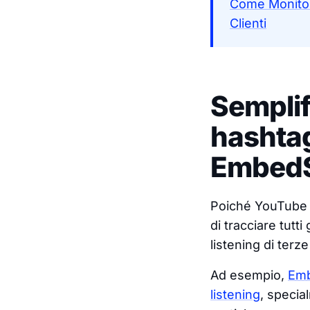
Come Monitora
Clienti
Semplifi
hashtag
EmbedS
Poiché YouTube n
di tracciare tutt
listening di terze
Ad esempio,
Emb
listening
, specia