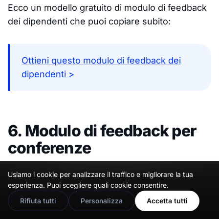
Ecco un modello gratuito di modulo di feedback
dei dipendenti che puoi copiare subito:
Ottieni questo modulo di feedback dei
dipendenti >
6. Modulo di feedback per
conferenze
Questo
modulo di feedback per conferenze
Usiamo i cookie per analizzare il traffico e migliorare la tua
🇬🇧
Would you prefer this site in English?
esperienza. Puoi scegliere quali cookie consentire.
gratuito
aiuta gli organizzatori a raccogliere
View in English
informazioni cruciali dai partecipanti,
Rifiuta tutti
Personalizza
Accetta tutti
permettendo loro di migliorare i propri eventi e