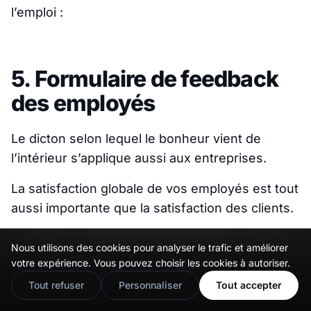
l’emploi :
5. Formulaire de feedback
des employés
Le dicton selon lequel le bonheur vient de
l’intérieur s’applique aussi aux entreprises.
La satisfaction globale de vos employés est tout
aussi importante que la satisfaction des clients.
De bons retours de la part des employés
Nous utilisons des cookies pour analyser le trafic et améliorer
🇬🇧
Would you prefer this site in English?
signifient qu’ils sont motivés pour travailler et
votre expérience. Vous pouvez choisir les cookies à autoriser.
qu’ils sont satisfaits de l’environnement et des
View in English
Tout refuser
Personnaliser
Tout accepter
conditions de travail que vous offrez.