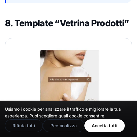
8. Template “Vetrina Prodotti”
Usiamo i cookie per analizzare il traffico e migliorare la tua
🇬🇧
Would you prefer this site in English?
esperienza. Puoi scegliere quali cookie consentire.
View in English
Rifiuta tutti
Personalizza
Accetta tutti