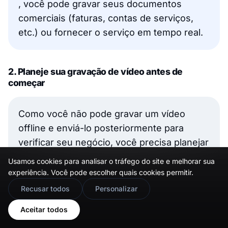
, você pode gravar seus documentos
comerciais (faturas, contas de serviços,
etc.) ou fornecer o serviço em tempo real.
2. Planeje sua gravação de vídeo antes de
começar
Como você não pode gravar um vídeo
offline e enviá-lo posteriormente para
verificar seu negócio, você precisa planejar
sua gravação com antecedência.
Usamos cookies para analisar o tráfego do site e melhorar sua
experiência. Você pode escolher quais cookies permitir.
🇬🇧
Would you prefer this site in English?
Recusar todos
Personalizar
Além disso, o vídeo que você gravará
View in English
Aceitar todos
precisa ser uma
tomada única e não editada