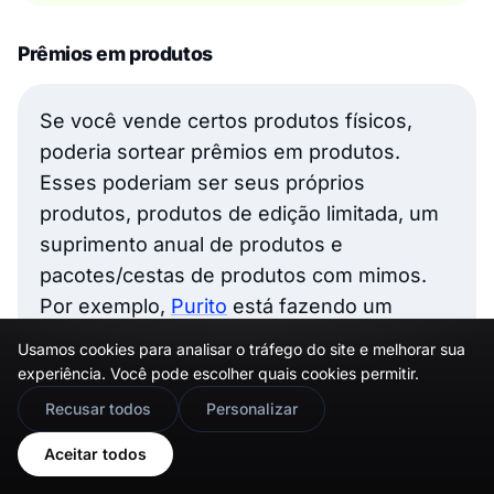
Prêmios em produtos
Se você vende certos produtos físicos,
poderia sortear prêmios em produtos.
Esses poderiam ser seus próprios
produtos, produtos de edição limitada, um
suprimento anual de produtos e
pacotes/cestas de produtos com mimos.
Por exemplo,
Purito
está fazendo um
sorteio
onde o prêmio é um creme facial
Usamos cookies para analisar o tráfego do site e melhorar sua
popular.
experiência. Você pode escolher quais cookies permitir.
🇬🇧
Would you prefer this site in English?
Recusar todos
Personalizar
View in English
Aceitar todos