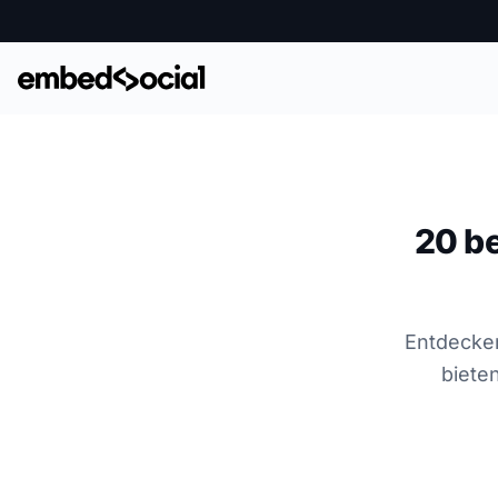
20 be
Entdecken
biete