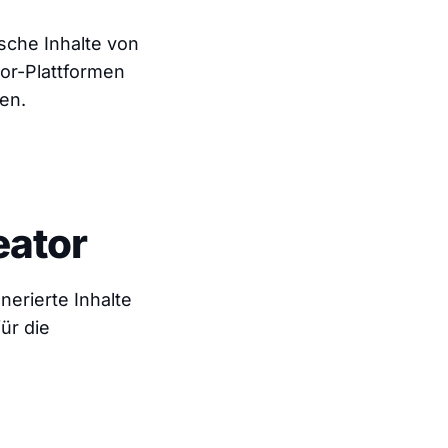
ische Inhalte von
or-Plattformen
ren.
eator
erierte Inhalte
ür die