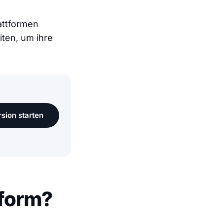
attformen
ten, um ihre
sion starten
tform?