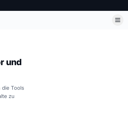
or und
 die Tools
lte zu