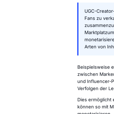
UGC-Creator-
Fans zu ver
zusammenzuar
Marktplatzumg
monetarisiere
Arten von In
Beispielsweise e
zwischen Marken
und Influencer-
Verfolgen der L
Dies ermöglicht e
können so mit M
monetarisieren.