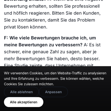
Bewertung erhalten, sollten Sie professionell
und höflich reagieren. Bitten Sie den Kunden,
Sie zu kontaktieren, damit Sie das Problem
privat lösen können.
F: Wie viele Bewertungen brauche ich, um
meine Bewertungen zu verbessern?
A: Es ist
schwer, eine genaue Zahl zu sagen, aber je
mehr Bewertungen Sie haben, desto besser.
Eine Studie zeigte, dass Unternehmen mit
mindestens 50 Bewertungen ein besseres
Wir verwenden Cookies, um den Website-Traffic zu analysieren
und Ihre Erfahrung zu verbessern. Sie können wählen, welche
Ranking und höhere Konversionsraten hatten.
Cookies Sie zulassen möchten.
🇬🇧
Would you prefer this site in English?
F: Kann ich Bewertungen fälschen?
A: Nein, Sie
Alle ablehnen
Anpassen
sollten Bewertungen niemals fälschen. Dies ist
View in English
Alle akzeptieren
nicht nur unethisch, sondern kann auch legal