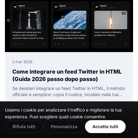
2 mar 2026
Come integrare un feed Twitter in HTML
(Guida 2026 passo dopo passo)
Se desideri integrare un feed Twitter in HTML, il metodo
ufficiale è semplice: copia il codice, incollalo nella tua
pagina HTML e il gioco è fatto.
Usiamo i cookie per analizzare il traffico e migliorare la tua
🇬🇧
Would you prefer this site in English?
esperienza. Puoi scegliere quali cookie consentire.
View in English
Rifiuta tutti
Personalizza
Accetta tutti