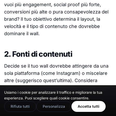
vuoi più engagement, social proof più forte,
conversioni più alte o pura consapevolezza del
brand? Il tuo obiettivo determina il layout, la
velocità e il tipo di contenuto che dovrebbe
dominare il wall.
2. Fonti di contenuti
Decide se il tuo wall dovrebbe attingere da una
sola piattaforma (come Instagram) o miscelare
altre (suggerisco quest’ultima). Considera
anche il tipo di contenuto di cui hai bisogno,
Usiamo i cookie per analizzare il traffico e migliorare la tua
🇬🇧
Would you prefer this site in English?
come hashtag, post di influencer o recensioni.
esperienza. Puoi scegliere quali cookie consentire.
Più fonti = narrazione più ricca, ma anche più
View in English
Rifiuta tutti
Personalizza
Accetta tutti
necessità di moderazione.