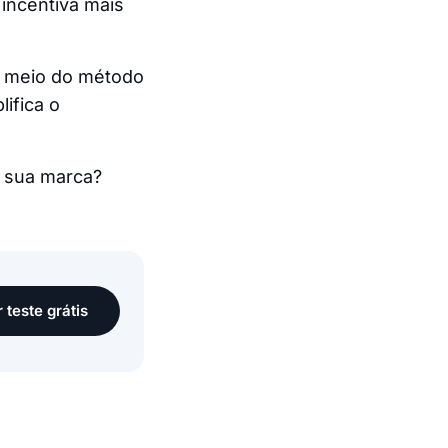
incentiva mais
r meio do método
ifica o
e sua marca?
r teste grátis