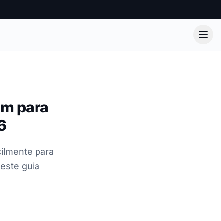
am para
6
ilmente para
este guia