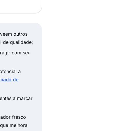
 veem outros
l de qualidade;
eragir com seu
otencial a
omada de
ientes a marcar
zador fresco
o que melhora