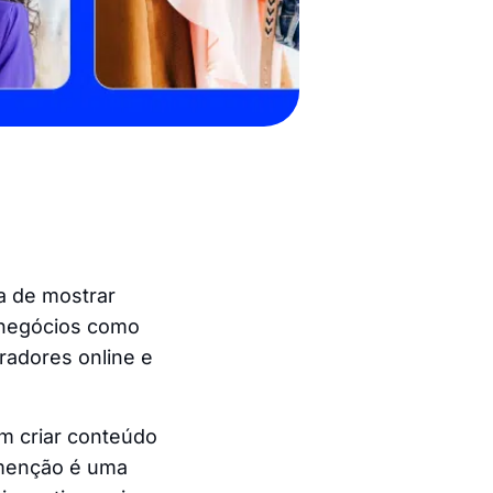
a de mostrar
a negócios como
adores online e
am criar conteúdo
a menção é uma