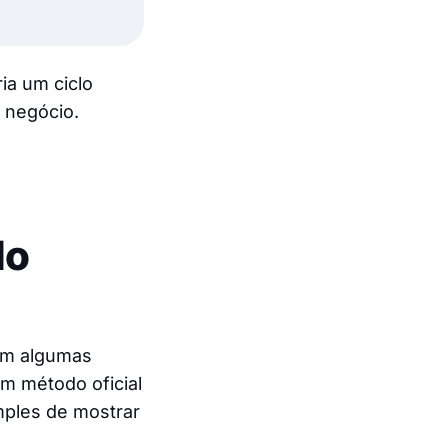
ia um ciclo
 negócio.
do
tem algumas
um método oficial
mples de mostrar