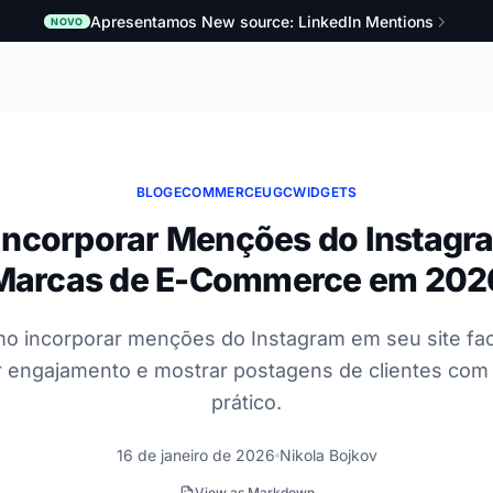
Apresentamos New source: LinkedIn Mentions
NOVO
BLOG
ECOMMERCE
UGC
WIDGETS
ncorporar Menções do Instagr
Marcas de E-Commerce em 202
o incorporar menções do Instagram em seu site fac
 engajamento e mostrar postagens de clientes com 
prático.
16 de janeiro de 2026
Nikola Bojkov
View as Markdown