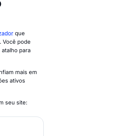
o
zador
que
. Você pode
 atalho para
onfiam mais em
es ativos
m seu site: