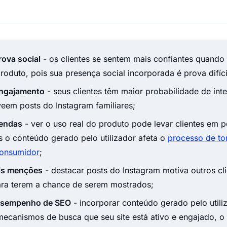
ova social
- os clientes se sentem mais confiantes quando
oduto, pois sua presença social incorporada é prova difíci
ngajamento
- seus clientes têm maior probabilidade de int
veem posts do Instagram familiares;
vendas
- ver o uso real do produto pode levar clientes em p
s o conteúdo gerado pelo utilizador afeta o
processo de t
consumidor
;
ais menções
- destacar posts do Instagram motiva outros cl
ra terem a chance de serem mostrados;
esempenho de SEO
- incorporar conteúdo gerado pelo utili
 mecanismos de busca que seu site está ativo e engajado, 