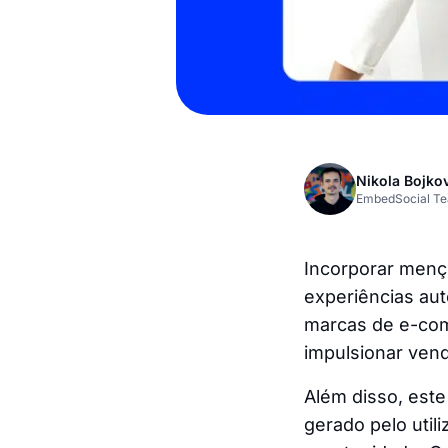
Nikola Bojko
EmbedSocial T
Incorporar menç
experiências aut
marcas de e-com
impulsionar ven
Além disso, este
gerado pelo util