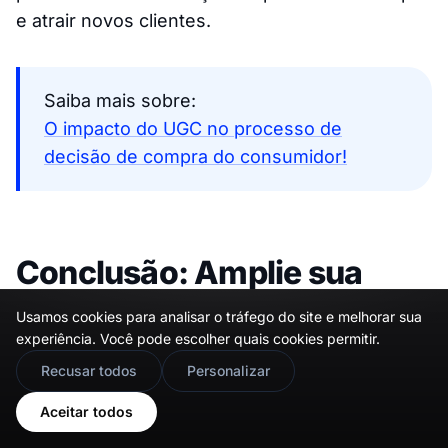
e atrair novos clientes.
Saiba mais sobre:
O impacto do UGC no processo de
decisão de compra do consumidor!
Conclusão: Amplie sua
base de clientes com
Usamos cookies para analisar o tráfego do site e melhorar sua
depoimentos!
experiência. Você pode escolher quais cookies permitir.
🇬🇧
Would you prefer this site in English?
Recusar todos
Personalizar
Aproveitar o poder das imagens de
View in English
Aceitar todos
depoimentos por meio de ferramentas como o