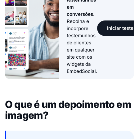
em
conversões.
Recolha e
Iniciar teste g
incorpore
testemunhos
de clientes
em qualquer
site com os
widgets da
EmbedSocial.
O que é um depoimento em
imagem?