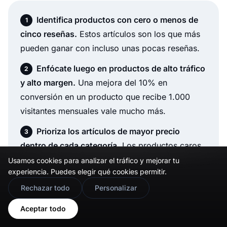
Identifica productos con cero o menos de
cinco reseñas.
Estos artículos son los que más
pueden ganar con incluso unas pocas reseñas.
Enfócate luego en productos de alto tráfico
y alto margen.
Una mejora del 10% en
conversión en un producto que recibe 1.000
visitantes mensuales vale mucho más.
Prioriza los artículos de mayor precio
dentro de cada categoría.
Los productos caros
se benefician desproporcionadamente, con
Usamos cookies para analizar el tráfico y mejorar tu
experiencia. Puedes elegir qué cookies permitir.
aumentos de conversión de hasta el
380%
🇬🇧
Would you prefer this site in English?
frente al 190%
.
Rechazar todo
Personalizar
View in English
Aceptar todo