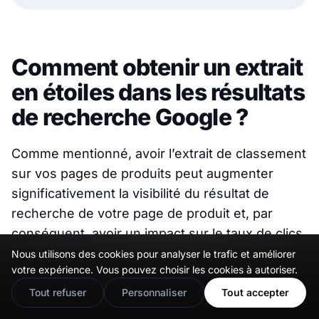
Comment obtenir un extrait
en étoiles dans les résultats
de recherche Google ?
Comme mentionné, avoir l’extrait de classement
sur vos pages de produits peut augmenter
significativement la visibilité du résultat de
recherche de votre page de produit et, par
conséquent, avoir un impact sur le taux de clics.
Cela conduit à plus de trafic et plus de ventes
Nous utilisons des cookies pour analyser le trafic et améliorer
🇬🇧
Would you prefer this site in English?
votre expérience. Vous pouvez choisir les cookies à autoriser.
avec juste un simple code que vous pouvez
View in English
obtenir avec EmbedSocial.
Tout refuser
Personnaliser
Tout accepter