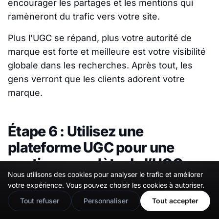
encourager les partages et les mentions qui
ramèneront du trafic vers votre site.
Plus l’UGC se répand, plus votre autorité de
marque est forte et meilleure est votre visibilité
globale dans les recherches. Après tout, les
gens verront que les clients adorent votre
marque.
Étape 6 : Utilisez une
plateforme UGC pour une
gestion complète de l’UGC
Nous utilisons des cookies pour analyser le trafic et améliorer
🇬🇧
Would you prefer this site in English?
L’étape la plus importante est de s’inscrire à une
votre expérience. Vous pouvez choisir les cookies à autoriser.
View in English
plateforme UGC complète, car elles sont
Tout refuser
Personnaliser
Tout accepter
souvent équipées de tous les outils dont vous