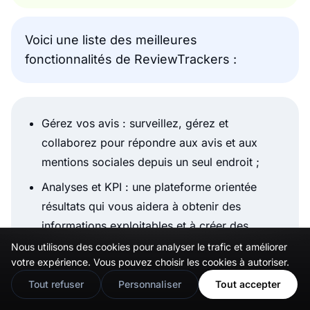
Voici une liste des meilleures
fonctionnalités de ReviewTrackers :
Gérez vos avis : surveillez, gérez et
collaborez pour répondre aux avis et aux
mentions sociales depuis un seul endroit ;
Analyses et KPI : une plateforme orientée
résultats qui vous aidera à obtenir des
informations exploitables et à créer des
rapports d’avis en ligne de valeur ;
Nous utilisons des cookies pour analyser le trafic et améliorer
🇬🇧
Would you prefer this site in English?
votre expérience. Vous pouvez choisir les cookies à autoriser.
Collecte d’avis : suivez et collectez des avis
View in English
Tout refuser
Personnaliser
Tout accepter
et des demandes depuis un seul endroit, de
manière plus rapide et automatisée ;