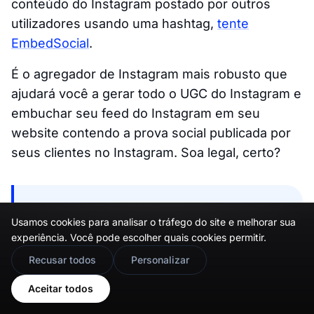
conteúdo do Instagram postado por outros
utilizadores usando uma hashtag,
tente
EmbedSocial
.
É o agregador de Instagram mais robusto que
ajudará você a gerar todo o UGC do Instagram e
embuchar seu feed do Instagram em seu
website contendo a prova social publicada por
seus clientes no Instagram. Soa legal, certo?
Obtenha 5 métodos úteis para coletar
Usamos cookies para analisar o tráfego do site e melhorar sua
conteúdo UGC em vídeo >
experiência. Você pode escolher quais cookies permitir.
Leitura adicional
🇬🇧
Would you prefer this site in English?
Recusar todos
Personalizar
View in English
Aceitar todos