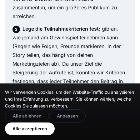
zusammentun, um ein größeres Publikum zu
erreichen.
Lege die Teilnahmekriterien fest
: gib an,
wie jemand am Gewinnspiel teilnehmen kann
(Regeln wie
Folgen, Freunde markieren, in der
Story teilen, das hängt von deinen
Marketingzielen ab).
Da unser Ziel die
Steigerung der Aufrufe ist, könnten wir Kriterien
festlegen, dass jeder Teilnehmer den Beitrag in
der Story teilen muss.
Wir verwenden Cookies, um den Website-Traffic zu analysieren
und Ihre Erfahrung zu verbessern. Sie können wählen, welche
Starte und bewirb, bewirb, bewirb!
Die
Cookies Sie zulassen möchten.
Bewerbung deines Gewinnspiels ist ebenfalls
🇬🇧
Would you prefer this site in English?
Alle ablehnen
Anpassen
entscheidend, um diese Gewinnspiel-Ziele wie
View in English
mehr Aufrufe und Wachstum zu erreichen.
Alle akzeptieren