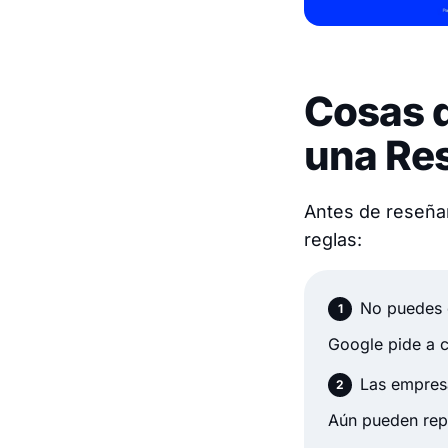
Cosas q
una Re
Antes de reseñar
reglas:
No puedes 
Google pide a c
Las empre
Aún pueden repo