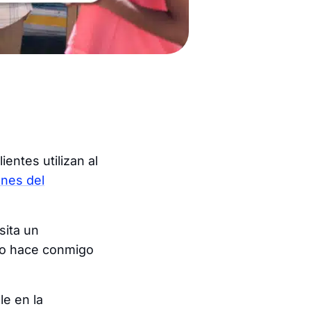
entes utilizan al
ones del
sita un
 Lo hace conmigo
e en la