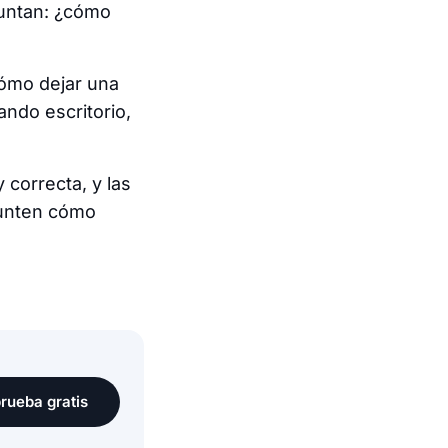
guntan:
¿cómo
cómo dejar una
ndo escritorio,
 correcta, y las
gunten cómo
rueba gratis