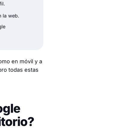
il.
n la web.
gle
omo en móvil y a
bro todas estas
ogle
torio?