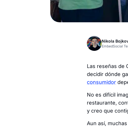
Nikola Bojko
EmbedSocial T
Las reseñas de G
decidir dónde ga
consumidor
depe
No es difícil ima
restaurante, con
y creo que conti
Aun así, muchas