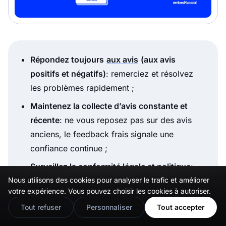
Répondez toujours
aux avis
(aux avis
positifs et négatifs)
: remerciez et résolvez
les problèmes rapidement ;
Maintenez la collecte d’avis constante et
récente
: ne vous reposez pas sur des avis
anciens, le feedback frais signale une
confiance continue ;
Surveillez la conformité légale et politique
:
Nous utilisons des cookies pour analyser le trafic et améliorer
évitez les avis filtrés ou de ne solliciter que
🇬🇧
Would you prefer this site in English?
votre expérience. Vous pouvez choisir les cookies à autoriser.
les clients heureux puisque la transparence
View in English
Tout refuser
Personnaliser
Tout accepter
renforce la crédibilité ;