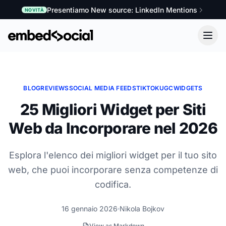
Presentiamo New source: LinkedIn Mentions
NOVITÀ
BLOG
REVIEWS
SOCIAL MEDIA FEEDS
TIKTOK
UGC
WIDGETS
25 Migliori Widget per Siti
Web da Incorporare nel 2026
Esplora l'elenco dei migliori widget per il tuo sito
web, che puoi incorporare senza competenze di
codifica.
16 gennaio 2026
Nikola Bojkov
View as Markdown