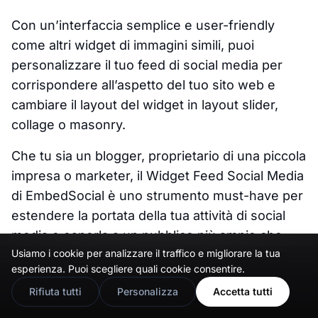
Con un’interfaccia semplice e user-friendly
come altri widget di immagini simili, puoi
personalizzare il tuo feed di social media per
corrispondere all’aspetto del tuo sito web e
cambiare il layout del widget in layout slider,
collage o masonry.
Che tu sia un blogger, proprietario di una piccola
impresa o marketer, il Widget Feed Social Media
di EmbedSocial è uno strumento must-have per
estendere la portata della tua attività di social
media e esporla a un pubblico più ampio che
Usiamo i cookie per analizzare il traffico e migliorare la tua
visita il tuo sito web.
🇬🇧
Would you prefer this site in English?
esperienza. Puoi scegliere quali cookie consentire.
View in English
Rifiuta tutti
Personalizza
Accetta tutti