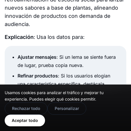
nuevos sabores a base de plantas, alineando
innovación de productos con demanda de
audiencia.
Explicación
: Usa los datos para:
Ajustar mensajes
: Si un lema se siente fuera
de lugar, prueba copia nueva.
Refinar productos
: Si los usuarios elogian
una característica específica, destácala.
Usamos cookies para analizar el tráfico y mejorar tu
Involucrarme directamente
: Agradece a
experiencia. Puedes elegir qué cookies permitir.
defensores, responde a quejas, o pide más
🇬🇧
Would you prefer this site in English?
Rechazar todo
Personalizar
información.
View in English
Aceptar todo