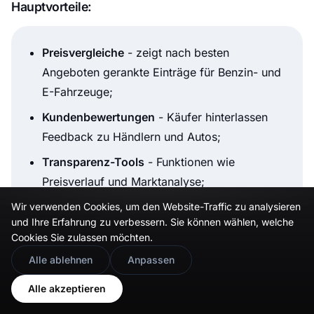
Hauptvorteile:
Preisvergleiche
- zeigt nach besten
Angeboten gerankte Einträge für Benzin- und
E-Fahrzeuge;
Kundenbewertungen
- Käufer hinterlassen
Feedback zu Händlern und Autos;
Transparenz-Tools
- Funktionen wie
Preisverlauf und Marktanalyse;
Globale Reichweite
- zwar US-fokussiert,
Wir verwenden Cookies, um den Website-Traffic zu analysieren
und Ihre Erfahrung zu verbessern. Sie können wählen, welche
aber auch in anderen Regionen tätig.
Cookies Sie zulassen möchten.
🇬🇧
Would you prefer this site in English?
Alle ablehnen
Anpassen
CarGurus ist eine wertvolle Plattform zur
View in English
Alle akzeptieren
Präsentation von Kundenerfahrungen, die Ihrem